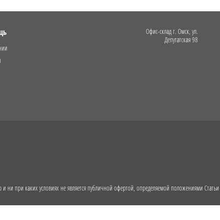
щь
Офис-склад г. Омск, ул.
Депутатская 98
нии
ы
и ни при каких условиях не является публичной офертой, определяемой положениями Статьи 