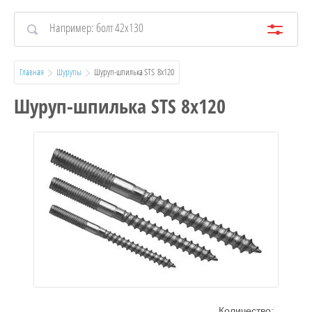
Главная
Шурупы
  Шуруп-шпилька STS  8х120
Шуруп-шпилька STS 8х120
Количество: