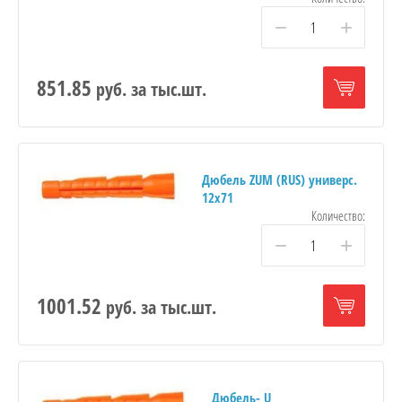
−
+
851.85
руб.
за тыс.шт.
Дюбель ZUM (RUS) универс.
12х71
Количество:
−
+
1001.52
руб.
за тыс.шт.
Дюбель- U